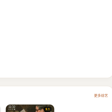
更多综艺
9.1