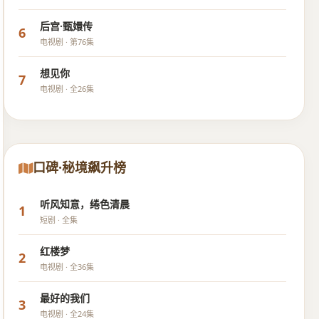
后宫·甄嬛传
6
电视剧 · 第76集
想见你
7
电视剧 · 全26集
蜡笔小新
8
动漫 · 持续更新
口碑·秘境飙升榜
魔卡少女樱
9
动漫 · 全70集
听风知意，绻色清晨
1
天道
10
短剧 · 全集
电视剧 · 全24集
红楼梦
2
我在岛屿读书
11
电视剧 · 全36集
综艺 · 全12期
最好的我们
3
最好的我们
12
电视剧 · 全24集