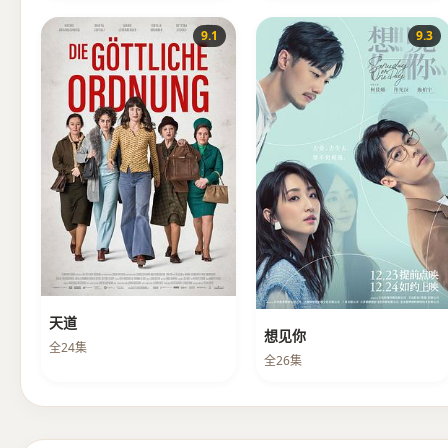
9.1
9.3
天道
想见你
全24集
全26集