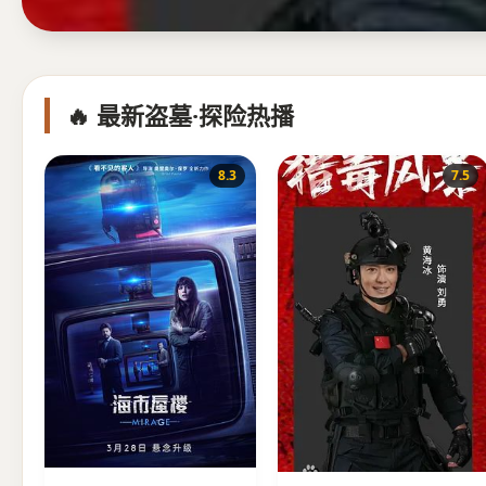
🔥 最新盗墓·探险热播
8.3
7.5