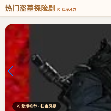
热门盗墓探险剧
⛏️ 探秘地宫
⛏️ 秘境推荐 · 命运/奇异赝品