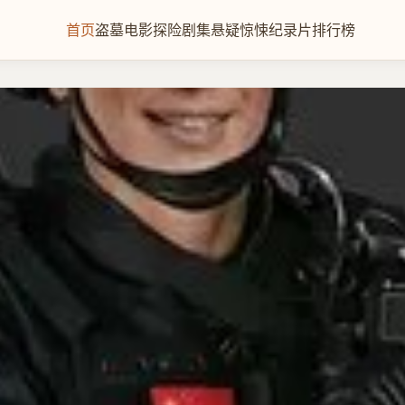
首页
盗墓电影
探险剧集
悬疑惊悚
纪录片
排行榜