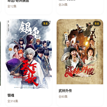
命运/奇异赝品
全24集
全12集
9.6
9.6
武林外传
银魂
全80集
全316集