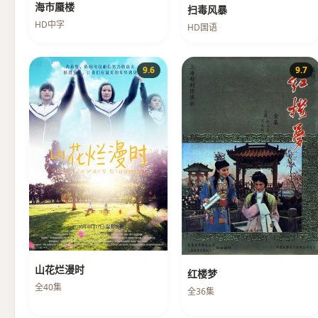
海市蜃楼
扫毒风暴
HD中字
HD国语
9.6
9.7
山花烂漫时
红楼梦
全40集
全36集